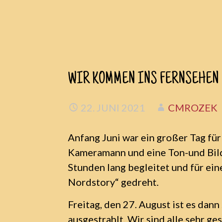
Zum
WIR KOMMEN INS FERNSEHEN
Inhalt
springen
22. JUNI 2021
CMROZEK
Anfang Juni war ein großer Tag fü
Kameramann und eine Ton-und Bil
Stunden lang begleitet und für ein
Nordstory“ gedreht.
Freitag, den 27. August ist es dan
ausgestrahlt. Wir sind alle sehr ge