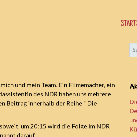
START
SU
NA
r mich und mein Team. Ein Filmemacher, ein
A
dassistentin des NDR haben uns mehrere
Di
en Beitrag innerhalb der Reihe “ Die
De
un
n soweit, um 20:15 wird die Folge im NDR
Kü
spannt darauf.