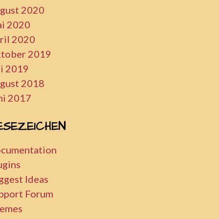
gust 2020
i 2020
ril 2020
tober 2019
li 2019
gust 2018
ni 2017
ESEZEICHEN
cumentation
ugins
ggest Ideas
pport Forum
emes