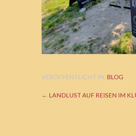
VERÖFFENTLICHT IN:
BLOG
BEITRAGSNAVIGATION
← LANDLUST AUF REISEN IM K