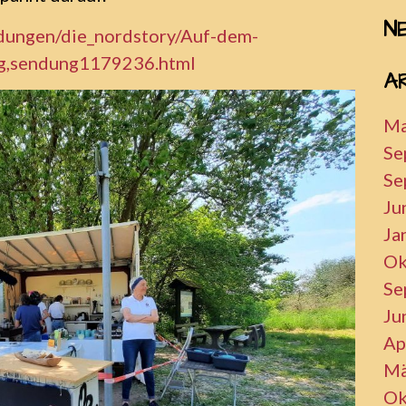
N
ndungen/die_nordstory/Auf-dem-
g,sendung1179236.html
A
Ma
Se
Se
Ju
Ja
Ok
Se
Ju
Ap
Mä
Ok