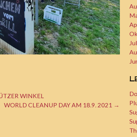
Au
Ma
Ap
Ok
Ju
Au
Ju
L
Do
LÜTZER WINKEL
Pl
WORLD CLEANUP DAY AM 18.9. 2021 →
Su
Su
Th