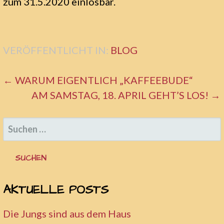
zum 31.5.2020 einlösbar.
VERÖFFENTLICHT IN:
BLOG
BEITRAGSNAVIGATION
← WARUM EIGENTLICH „KAFFEEBUDE“
AM SAMSTAG, 18. APRIL GEHT’S LOS! →
SUCHEN
NACH:
AKTUELLE POSTS
Die Jungs sind aus dem Haus